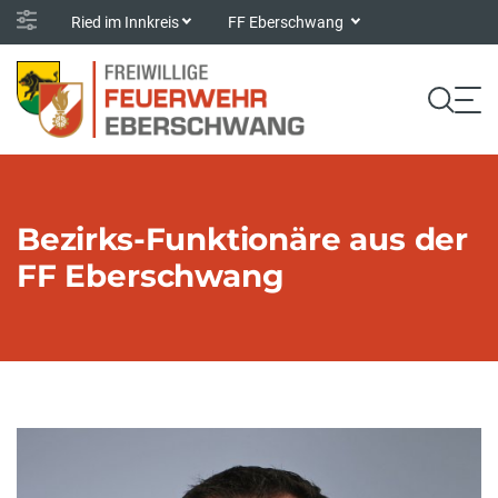
Ried im Innkreis
FF Eberschwang
Bezirks-Funktionäre aus der
FF Eberschwang