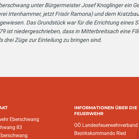
 Eberschwang unter Bürgermeister Josef Knoglinger ein
rei Irtenhammer, jetzt Frisör Ramona) und dem Kratzba
ewiesen. Das Grundstück war für die Errichtung eines 
 ist niedergeschrieben, dass in Mitterbreitsach eine Fili
rei Züge zur Einteilung zu bringen sind.
AKT
INFORMATIONEN ÜBER DIE
FEUERWEHR
wehr Eberschwang
OÖ Landesfeuerwehrverband
chwang 83
Bezirkskommando Ried
Eberschwang