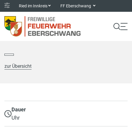
Ried im Innkreis
FF Eberschwang
zur Übersicht
Dauer
Uhr