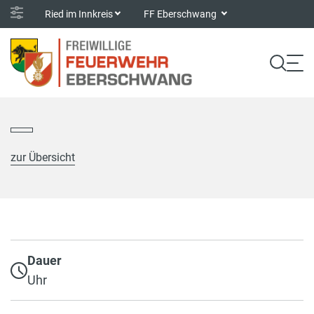
Ried im Innkreis
FF Eberschwang
zur Übersicht
Dauer
Uhr