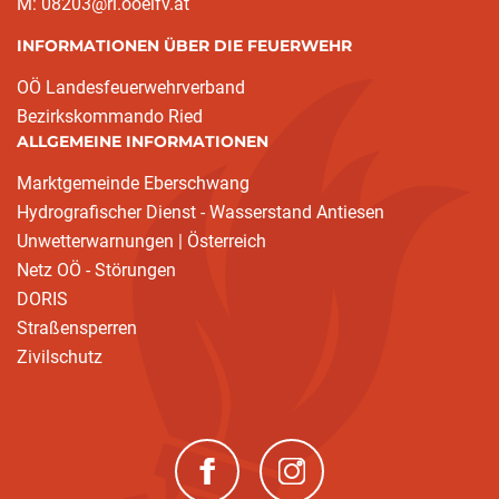
M: 08203@ri.ooelfv.at
INFORMATIONEN ÜBER DIE FEUERWEHR
OÖ Landesfeuerwehrverband
Bezirkskommando Ried
ALLGEMEINE INFORMATIONEN
Marktgemeinde Eberschwang
Hydrografischer Dienst - Wasserstand Antiesen
Unwetterwarnungen | Österreich
Netz OÖ - Störungen
DORIS
Straßensperren
Zivilschutz
(neues Fenster)
(neues Fenster)