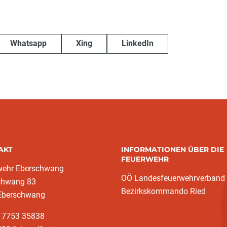
Whatsapp
Xing
LinkedIn
AKT
INFORMATIONEN ÜBER DIE
FEUERWEHR
wehr Eberschwang
OÖ Landesfeuerwehrverband
chwang 83
Bezirkskommando Ried
Eberschwang
3 7753 35838