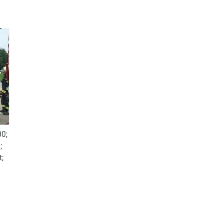
00;
;
t;