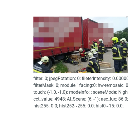
filter: 0; jpegRotation: 0; fileterIntensity: 0.0000
filterMask: 0; module:1facing:0; hw-remosaic: 0
touch: (-1.0, -1.0); modeInfo: ; sceneMode: Nigh
cct_value: 4948; AI_Scene: (6, -1); aec_lux: 86.0;
hist255: 0.0; hist252~255: 0.0; hist0~15: 0.0;