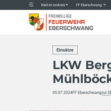
Ried im Innkreis
FF Eberschwang
Einsätze
LKW Berg
Mühlböc
05.07.2024
FF Eberschwang
zur Ü