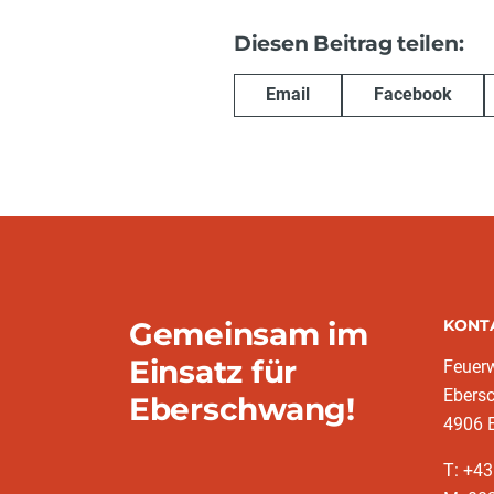
Diesen Beitrag teilen:
Email
Facebook
Gemeinsam im
KONT
Einsatz für
Feuer
Ebers
Eberschwang!
4906 
T: +4