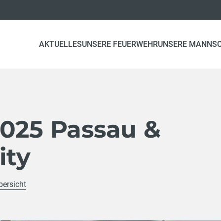
AKTUELLES
UNSERE FEUERWEHR
UNSERE MANNS
2025 Passau &
ity
bersicht