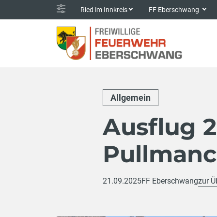
Ried im Innkreis
FF Eberschwang
Allgemein
Ausflug 
Pullmanc
21.09.2025
FF Eberschwang
zur Ü